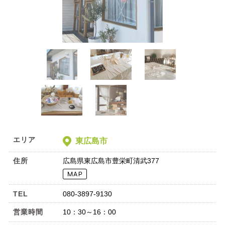
エリア
東広島市
住所
広島県東広島市豊栄町清武377
TEL
080-3897-9130
営業時間
10：30～16：00