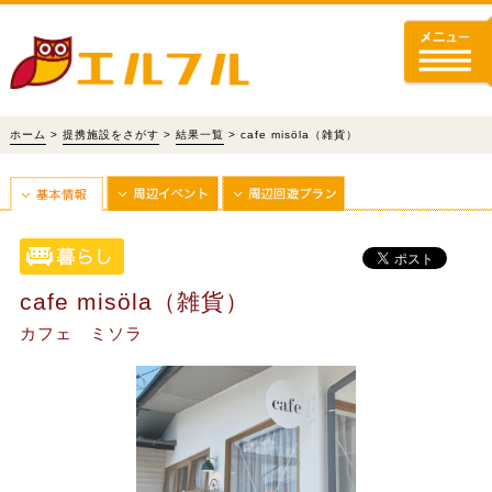
ホーム
>
提携施設をさがす
>
結果一覧
> cafe misöla（雑貨）
cafe misöla（雑貨）
カフェ ミソラ