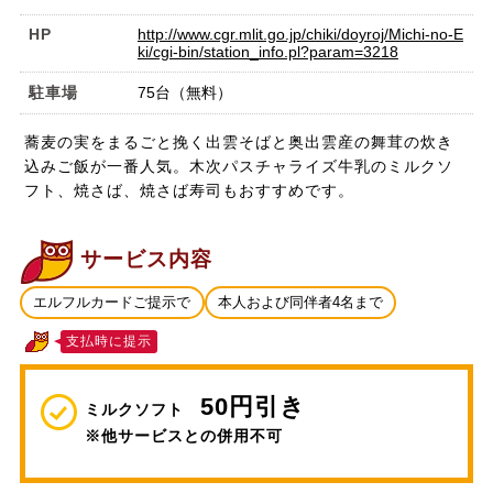
HP
http://www.cgr.mlit.go.jp/chiki/doyroj/Michi-no-E
ki/cgi-bin/station_info.pl?param=3218
駐車場
75台（無料）
蕎麦の実をまるごと挽く出雲そばと奥出雲産の舞茸の炊き
込みご飯が一番人気。木次パスチャライズ牛乳のミルクソ
フト、焼さば、焼さば寿司もおすすめです。
サービス内容
エルフルカードご提示で
本人および同伴者4名まで
支払時に提示
50円引き
ミルクソフト
※他サービスとの併用不可