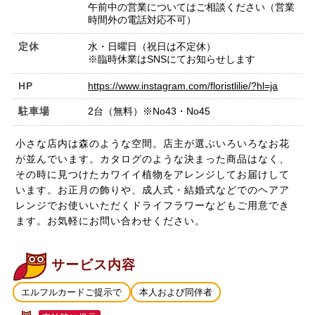
午前中の営業についてはご相談ください（営業
時間外の電話対応不可）
定休
水・日曜日（祝日は不定休）
※臨時休業はSNSにてお知らせします
HP
https://www.instagram.com/floristlilie/?hl=ja
駐車場
2台（無料）※No43・No45
小さな店内は森のような空間。店主が選ぶいろいろなお花
が並んでいます。カタログのような決まった商品はなく、
その時に見つけたカワイイ植物をアレンジしてお届けして
います。お正月の飾りや、成人式・結婚式などでのヘアア
レンジでお使いいただくドライフラワーなどもご用意でき
ます。お気軽にお問い合わせください。
サービス内容
エルフルカードご提示で
本人および同伴者