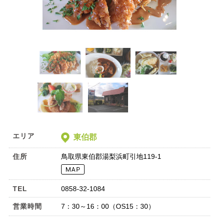
エリア
東伯郡
住所
鳥取県東伯郡湯梨浜町引地119-1
TEL
0858-32-1084
営業時間
7：30～16：00（OS15：30）