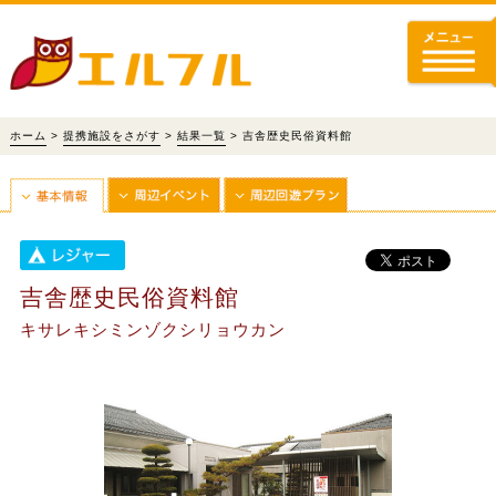
ホーム
>
提携施設をさがす
>
結果一覧
> 吉舎歴史民俗資料館
吉舎歴史民俗資料館
キサレキシミンゾクシリョウカン