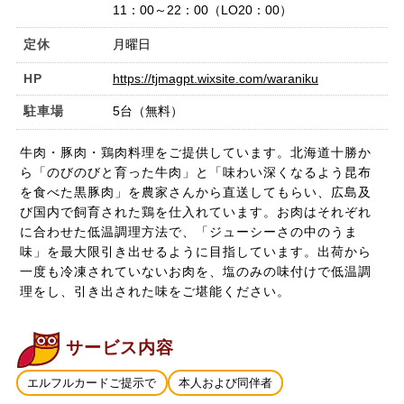
11：00～22：00（LO20：00）
定休
月曜日
HP
https://tjmagpt.wixsite.com/waraniku
駐車場
5台（無料）
牛肉・豚肉・鶏肉料理をご提供しています。北海道十勝か
ら「のびのびと育った牛肉」と「味わい深くなるよう昆布
を食べた黒豚肉」を農家さんから直送してもらい、広島及
び国内で飼育された鶏を仕入れています。お肉はそれぞれ
に合わせた低温調理方法で、「ジューシーさの中のうま
味」を最大限引き出せるように目指しています。出荷から
一度も冷凍されていないお肉を、塩のみの味付けで低温調
理をし、引き出された味をご堪能ください。
サービス内容
エルフルカードご提示で
本人および同伴者