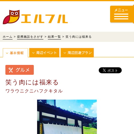
ホーム
>
提携施設をさがす
>
結果一覧
> 笑う肉には福来る
笑う肉には福来る
ワラウニクニハフクキタル