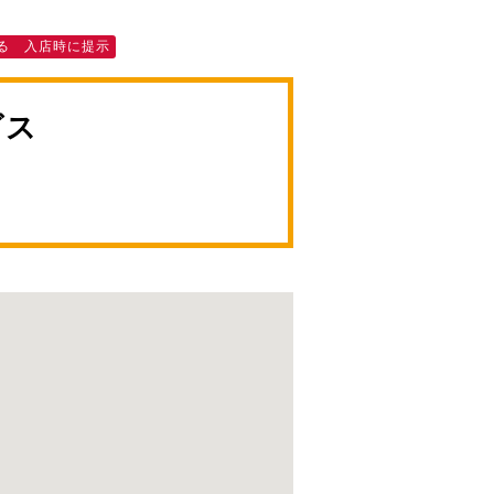
る 入店時に提示
ビス