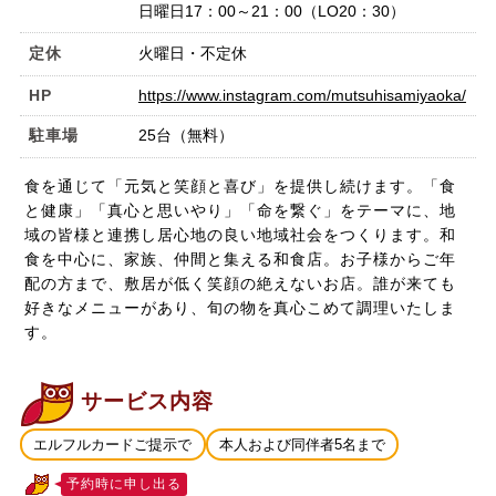
日曜日17：00～21：00（LO20：30）
定休
火曜日・不定休
HP
https://www.instagram.com/mutsuhisamiyaoka/
駐車場
25台（無料）
食を通じて「元気と笑顔と喜び」を提供し続けます。「食
と健康」「真心と思いやり」「命を繋ぐ」をテーマに、地
域の皆様と連携し居心地の良い地域社会をつくります。和
食を中心に、家族、仲間と集える和食店。お子様からご年
配の方まで、敷居が低く笑顔の絶えないお店。誰が来ても
好きなメニューがあり、旬の物を真心こめて調理いたしま
す。
サービス内容
エルフルカードご提示で
本人および同伴者5名まで
予約時に申し出る