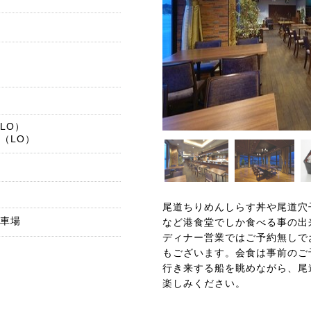
（LO）
0（LO）
尾道ちりめんしらす丼や尾道穴
駐車場
など港食堂でしか食べる事の出
ディナー営業ではご予約無しで
もございます。会食は事前のご
行き来する船を眺めながら、尾
楽しみください。