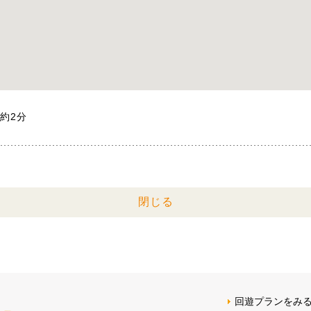
約2分
閉じる
回遊プランをみ