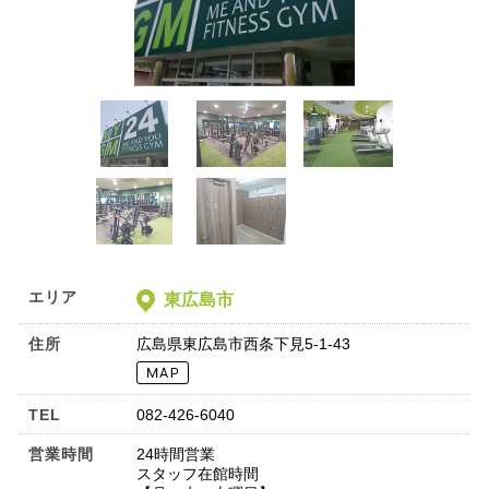
エリア
東広島市
住所
広島県東広島市西条下見5-1-43
TEL
082-426-6040
営業時間
24時間営業
スタッフ在館時間