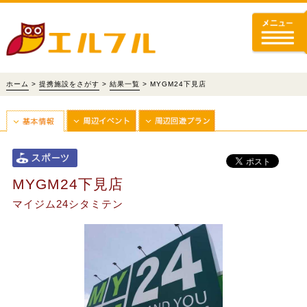
ホーム
>
提携施設をさがす
>
結果一覧
> MYGM24下見店
MYGM24下見店
マイジム24シタミテン