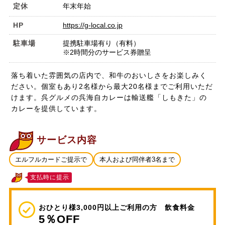
定休
年末年始
HP
https://g-local.co.jp
駐車場
提携駐車場有り（有料）
※2時間分のサービス券贈呈
落ち着いた雰囲気の店内で、和牛のおいしさをお楽しみく
ださい。個室もあり2名様から最大20名様までご利用いただ
けます。呉グルメの呉海自カレーは輸送艦「しもきた」の
カレーを提供しています。
サービス内容
エルフルカードご提示で
本人および同伴者3名まで
支払時に提示
おひとり様3,000円以上ご利用の方 飲食料金
5％OFF