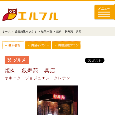
ホーム
>
提携施設をさがす
>
結果一覧
> 焼肉 叙寿苑 呉店
焼肉 叙寿苑 呉店
ヤキニク ジョジュエン クレテン