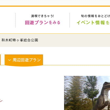
> 和木町蜂ヶ峯総合公園
ン