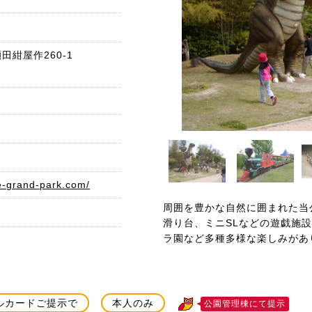
紺屋作260-1
e-grand-park.com/
周囲を豊かな自然に囲まれた当
滑り台、ミニSLなどの遊戯施
ラ園など多種多様な楽しみがあ
ルカードご提示で
本人のみ
公園管理棟にて提示