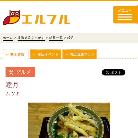
ホーム
>
提携施設をさがす
>
結果一覧
> 睦月
睦月
ムツキ