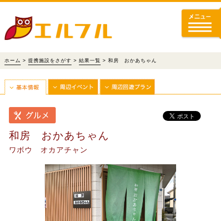
ホーム
>
提携施設をさがす
>
結果一覧
> 和房 おかあちゃん
和房 おかあちゃん
ワボウ オカアチャン