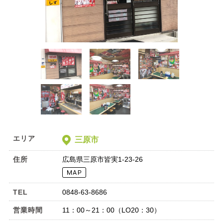
エリア
三原市
住所
広島県三原市皆実1-23-26
TEL
0848-63-8686
営業時間
11：00～21：00（LO20：30）