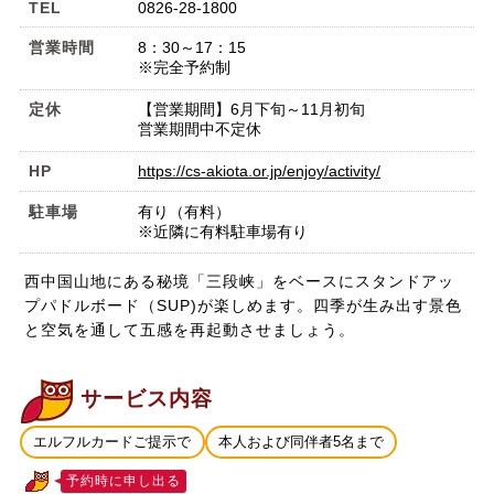
TEL
0826-28-1800
営業時間
8：30～17：15
※完全予約制
定休
【営業期間】6月下旬～11月初旬
営業期間中不定休
HP
https://cs-akiota.or.jp/enjoy/activity/
駐車場
有り（有料）
※近隣に有料駐車場有り
西中国山地にある秘境「三段峡」をベースにスタンドアッ
プパドルボード（SUP)が楽しめます。四季が生み出す景色
と空気を通して五感を再起動させましょう。
サービス内容
エルフルカードご提示で
本人および同伴者5名まで
予約時に申し出る