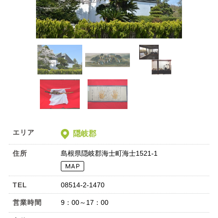
エリア
隠岐郡
住所
島根県隠岐郡海士町海士1521-1
TEL
08514-2-1470
営業時間
9：00～17：00