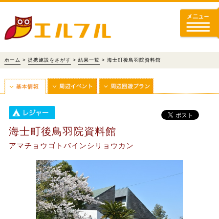
ホーム
>
提携施設をさがす
>
結果一覧
> 海士町後鳥羽院資料館
海士町後鳥羽院資料館
アマチョウゴトバインシリョウカン