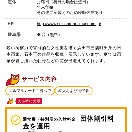
定休
月曜日（祝日の場合は翌日）
年末年始
その他展示替えのため臨時休館あり
HP
http://www.sekisho-art-museum.jp/
駐車場
40台（無料）
鋭い洞察力で官能的な女性美を描く浜田市三隅町出身の日
本画家、石本正の作品を収蔵・展示しています。庭では画
家が愛し描いた牡丹などの花が出迎えてくれます。
サービス内容
エルフルカードご提示で
本人および同伴者
支払時に提示
団体割引料
通常展・特別展の入館料金
金を適用