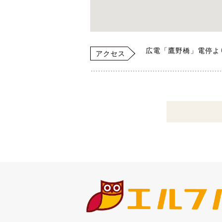
広電「鷹野橋」電停よ
アクセス