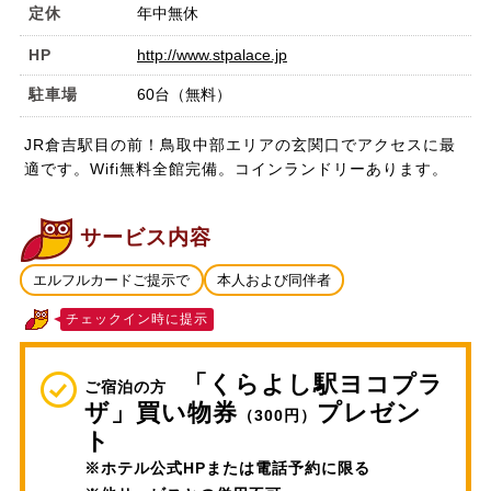
定休
年中無休
HP
http://www.stpalace.jp
駐車場
60台（無料）
JR倉吉駅目の前！鳥取中部エリアの玄関口でアクセスに最
適です。Wifi無料全館完備。コインランドリーあります。
サービス内容
エルフルカードご提示で
本人および同伴者
チェックイン時に提示
「くらよし駅ヨコプラ
ご宿泊の方
ザ」買い物券
プレゼン
（300円）
ト
※ホテル公式HPまたは電話予約に限る