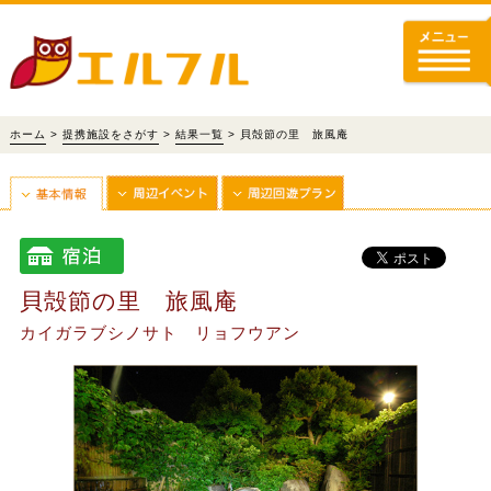
ホーム
>
提携施設をさがす
>
結果一覧
> 貝殻節の里 旅風庵
貝殻節の里 旅風庵
カイガラブシノサト リョフウアン