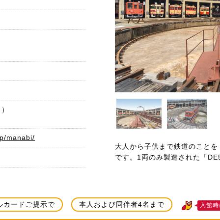
日）
jp/manabi/
大人から子供まで鉄道のことを
です。1両のみ製造された「DE
ルカードご提示で
本人および同伴者4名まで
入館時