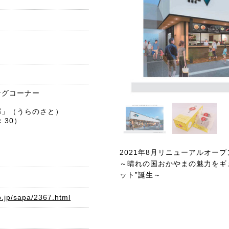
6
ングコーナー
郷」（うらのさと）
：30）
2021年8月リニューアルオープ
～晴れの国おかやまの魅力をギ
ット”誕生～
o.jp/sapa/2367.html