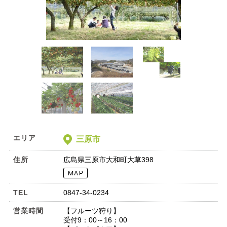
エリア
三原市
住所
広島県三原市大和町大草398
TEL
0847-34-0234
営業時間
【フルーツ狩り】
受付9：00～16：00