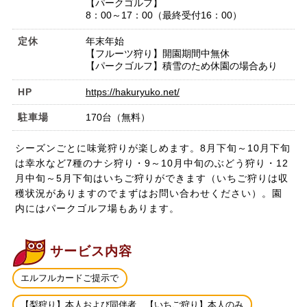
【パークゴルフ】
8：00～17：00（最終受付16：00）
定休
年末年始
【フルーツ狩り】開園期間中無休
【パークゴルフ】積雪のため休園の場合あり
HP
https://hakuryuko.net/
駐車場
170台（無料）
シーズンごとに味覚狩りが楽しめます。8月下旬～10月下旬
は幸水など7種のナシ狩り・9～10月中旬のぶどう狩り・12
月中旬～5月下旬はいちご狩りができます（いちご狩りは収
穫状況がありますのでまずはお問い合わせください）。園
内にはパークゴルフ場もあります。
サービス内容
エルフルカードご提示で
【梨狩り】本人および同伴者 【いちご狩り】本人のみ