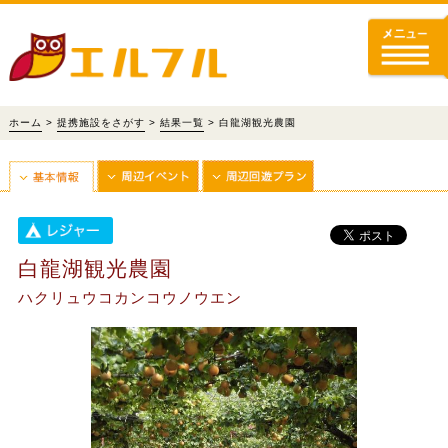
ホーム
>
提携施設をさがす
>
結果一覧
> 白龍湖観光農園
白龍湖観光農園
ハクリュウコカンコウノウエン