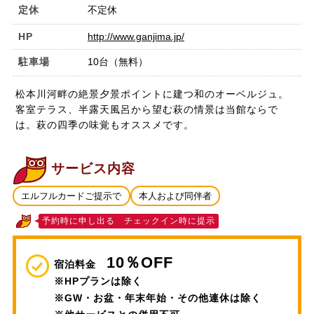
定休
不定休
HP
http://www.ganjima.jp/
駐車場
10台（無料）
松本川河畔の絶景夕景ポイントに建つ和のオーベルジュ。
客室テラス、半露天風呂から望む萩の情景は当館ならで
は。萩の四季の味覚もオススメです。
サービス内容
エルフルカードご提示で
本人および同伴者
予約時に申し出る チェックイン時に提示
10％OFF
宿泊料金
※HPプランは除く
※GW・お盆・年末年始・その他連休は除く