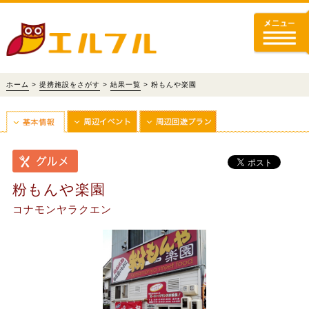
ホーム
>
提携施設をさがす
>
結果一覧
> 粉もんや楽園
粉もんや楽園
コナモンヤラクエン