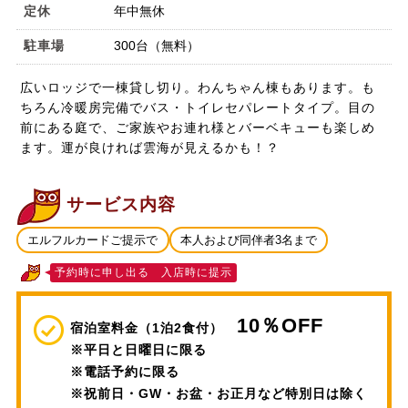
定休
年中無休
駐車場
300台（無料）
広いロッジで一棟貸し切り。わんちゃん棟もあります。も
ちろん冷暖房完備でバス・トイレセパレートタイプ。目の
前にある庭で、ご家族やお連れ様とバーベキューも楽しめ
ます。運が良ければ雲海が見えるかも！？
サービス内容
エルフルカードご提示で
本人および同伴者3名まで
予約時に申し出る 入店時に提示
10％OFF
宿泊室料金（1泊2食付）
※平日と日曜日に限る
※電話予約に限る
※祝前日・GW・お盆・お正月など特別日は除く