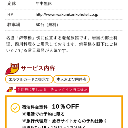
定休
年中無休
HP
http://www.iwakunikankohotel.co.jp
駐車場
50台（無料）
名勝「錦帯橋」傍に位置する老舗旅館です。岩国の郷土料
理、四川料理をご用意しております。錦帯橋を眼下にご覧
いただける露天風呂が人気です。
サービス内容
エルフルカードご提示で
本人および同伴者
予約時に申し出る チェックイン時に提示
10％OFF
宿泊料金室料
※電話での予約に限る
※旅行代理店・旅行サイトからの予約は除く
※※8/7～15・12/31～1/3は除く