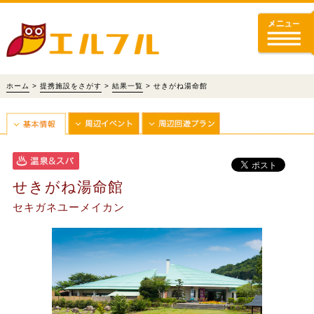
ホーム
>
提携施設をさがす
>
結果一覧
> せきがね湯命館
せきがね湯命館
セキガネユーメイカン