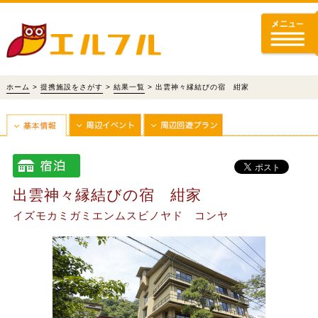
ホーム
>
提携施設をさがす
>
結果一覧
> 出雲神々縁結びの宿 紺家
出雲神々縁結びの宿 紺家
イズモカミガミエンムスビノヤド コンヤ