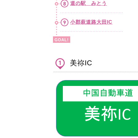
道の駅 みとう
小郡萩道路大田IC
GOAL!
美祢IC