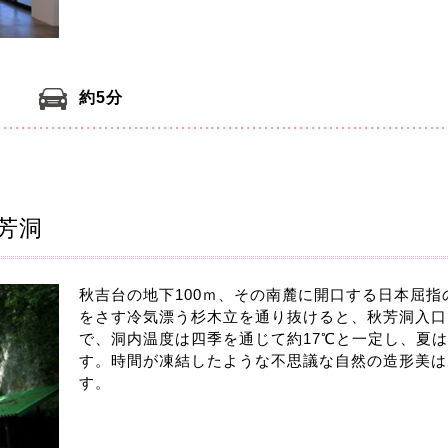
約5分
芳洞
秋吉台の地下100ｍ、その南麓に開口する日本屈
をさす冷気漂う杉木立を通り抜けると、秋芳洞入口
で、洞内温度は四季を通じて約17℃と一定し、夏
す。時間が凍結したような不思議な自然の造形美は
す。