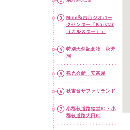
Mine秋吉台ジオパー
クセンター「Karstar
（カルスター）」
特別天然記念物 秋芳
洞
観光会館 安富屋
秋吉台サファリランド
小郡萩道路絵堂IC・小
郡萩道路大田IC