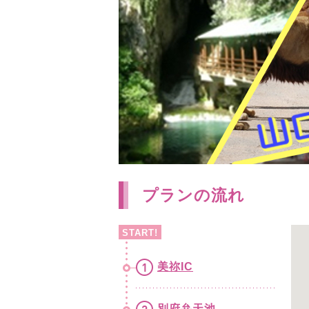
プランの流れ
START!
美祢IC
別府弁天池