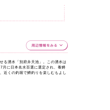
せる湧水「別府弁天池」。この湧水は
年7月に日本名水百選に選定され、養鱒
、近くの釣堀で鱒釣りを楽しむもよし