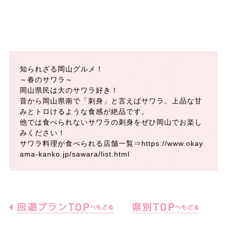
知られざる岡山グルメ！
～春のサワラ～
岡山県民は大のサワラ好き！
昔から岡山県南で「刺身」と言えばサワラ。上品な甘
みとトロけるような食感が絶品です。
他では食べられないサワラの刺身をぜひ岡山でお楽し
みください！
サワラ料理が食べられる店舗一覧⇒https://www.okay
ama-kanko.jp/sawara/list.html