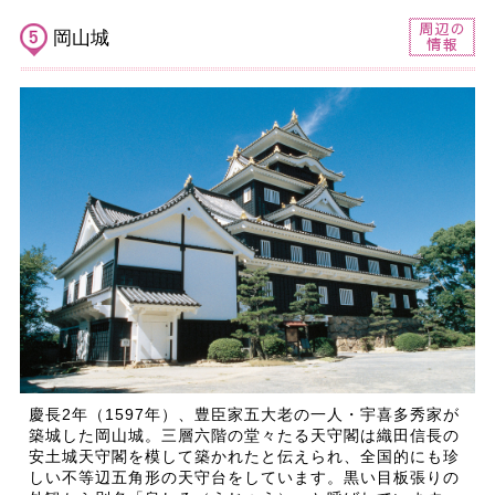
岡山城
慶長2年（1597年）、豊臣家五大老の一人・宇喜多秀家が
築城した岡山城。三層六階の堂々たる天守閣は織田信長の
安土城天守閣を模して築かれたと伝えられ、全国的にも珍
しい不等辺五角形の天守台をしています。黒い目板張りの