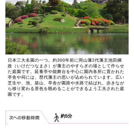
日本三大名園の一つ。約300年前に岡山藩2代藩主池田綱
政（いけだつなまさ）が藩主のやすらぎの場として作らせ
た庭園です。延養亭や能舞台を中心に園内各所に置かれた
亭舎や祠には、歴代藩主の思いが込められています。広い
芝生や、池、築山、亭舎が園路や水路で結ばれ、歩きなが
ら移り変わる景色を眺めることができるよう工夫された庭
園です。
約5分