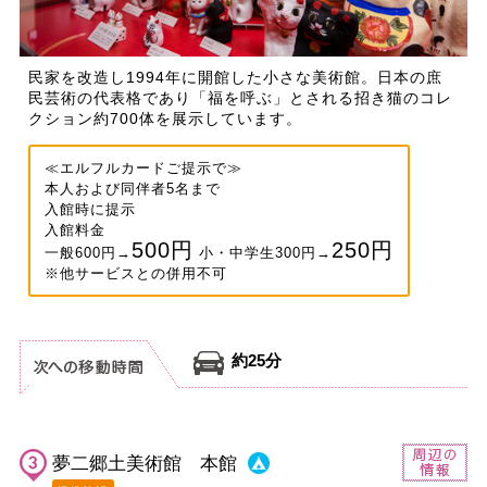
民家を改造し1994年に開館した小さな美術館。日本の庶
民芸術の代表格であり「福を呼ぶ」とされる招き猫のコレ
クション約700体を展示しています。
≪エルフルカードご提示で≫
本人および同伴者5名まで
入館時に提示
入館料金
500円
250円
一般600円→
小・中学生300円→
※他サービスとの併用不可
約25分
夢二郷土美術館 本館