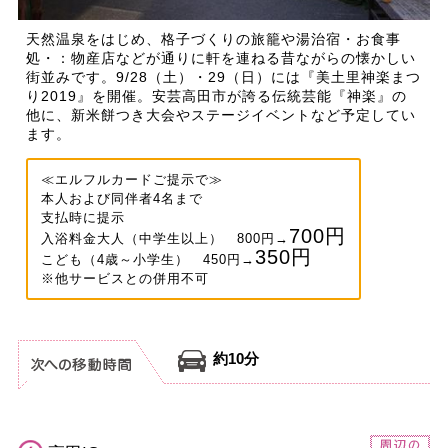
天然温泉をはじめ、格子づくりの旅籠や湯治宿・お食事
処・：物産店などが通りに軒を連ねる昔ながらの懐かしい
街並みです。9/28（土）・29（日）には『美土里神楽まつ
り2019』を開催。安芸高田市が誇る伝統芸能『神楽』の
他に、新米餅つき大会やステージイベントなど予定してい
ます。
≪エルフルカードご提示で≫
本人および同伴者4名まで
支払時に提示
700円
入浴料金大人（中学生以上） 800円→
350円
こども（4歳～小学生） 450円→
※他サービスとの併用不可
約10分