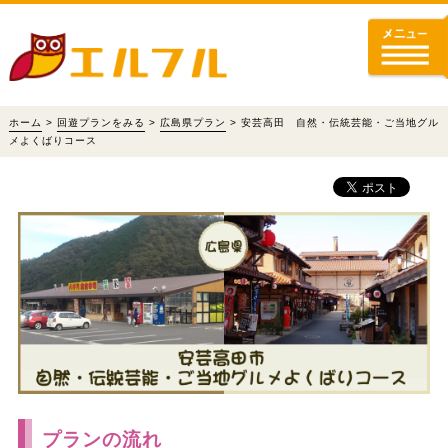
ホーム
>
回遊プランをみる
>
広島県プラン
> 安芸高田 自然・伝統芸能・ご当地グル
メよくばりコース
プランの流れ