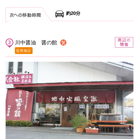
約20分
川中醤油 醤の館
提携施設