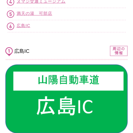
ヌマジ交通ミュージアム
満天の湯 可部店
広島IC
広島IC