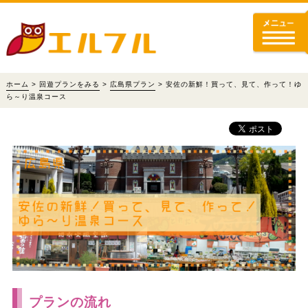
ホーム
>
回遊プランをみる
>
広島県プラン
> 安佐の新鮮！買って、見て、作って！ゆ
ら～り温泉コース
プランの流れ