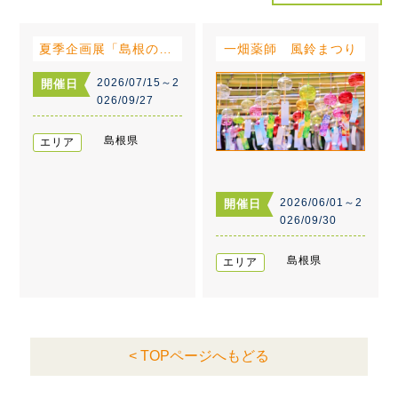
夏季企画展「島根の化石大集合!!」
一畑薬師 風鈴まつり
2026/07/15～2
開催日
026/09/27
島根県
エリア
2026/06/01～2
開催日
026/09/30
島根県
エリア
< TOPページへもどる