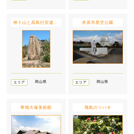
神卜山と高島行宮遺址碑
井原市星空公園
岡山県
岡山県
エリア
エリア
華鴒大塚美術館
飛島のツバキ