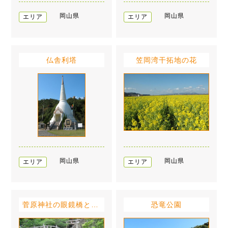
岡山県
岡山県
エリア
エリア
仏舎利塔
笠岡湾干拓地の花
岡山県
岡山県
エリア
エリア
菅原神社の眼鏡橋とカキツバタ
恐竜公園