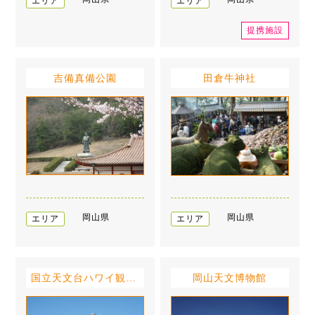
エリア
エリア
提携施設
吉備真備公園
田倉牛神社
岡山県
岡山県
エリア
エリア
国立天文台ハワイ観測所岡山分室
岡山天文博物館