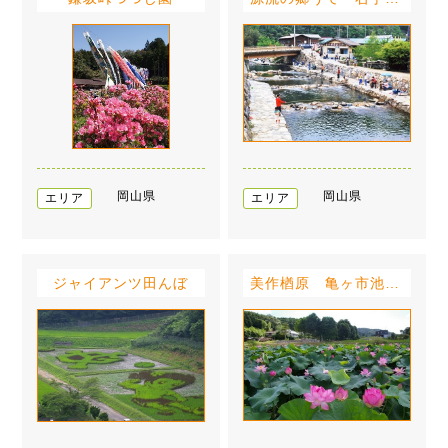
岡山県
岡山県
エリア
エリア
ジャイアンツ田んぼ
美作楢原 亀ヶ市池ビオトープ公園 （ハス池公園）