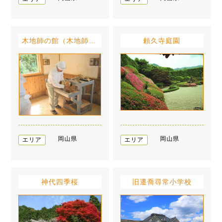
木地師の館（木地師の里）
頼久寺庭園
岡山県
岡山県
エリア
エリア
神代四季桜
旧遷喬尋常小学校