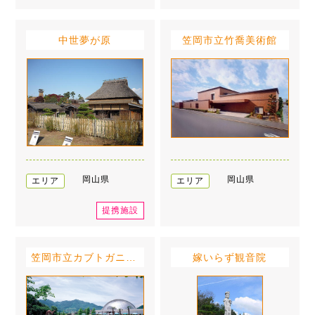
中世夢が原
笠岡市立竹喬美術館
岡山県
岡山県
エリア
エリア
提携施設
笠岡市立カブトガニ博物館
嫁いらず観音院