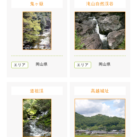
鬼ヶ嶽
滝山自然渓谷
岡山県
岡山県
エリア
エリア
道祖渓
高越城址