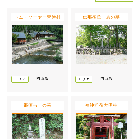
トム・ソーヤー冒険村
伝那須氏一族の墓
岡山県
岡山県
エリア
エリア
那須与一の墓
袖神稲荷大明神