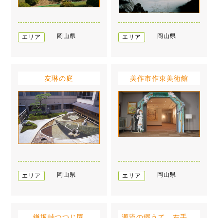
岡山県
岡山県
エリア
エリア
友琳の庭
美作市作東美術館
岡山県
岡山県
エリア
エリア
鎌坂峠つつじ園
源流の郷うて 右手養魚センター