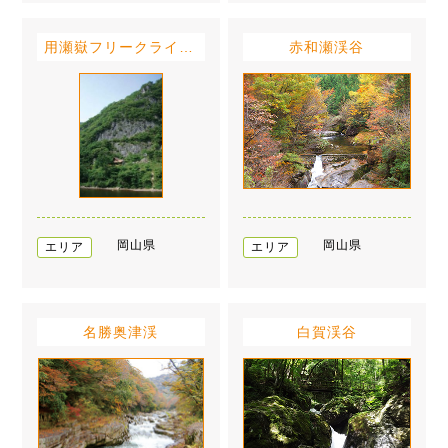
用瀬嶽フリークライミング広場
赤和瀬渓谷
岡山県
岡山県
エリア
エリア
名勝奥津渓
白賀渓谷