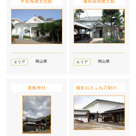
牛窓海遊文化館
備前福岡郷土館
岡山県
岡山県
エリア
エリア
貴船神社
備前おさふね刀剣の里備前長船刀剣博物館