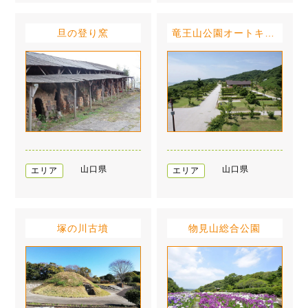
旦の登り窯
竜王山公園オートキャンプ場
山口県
山口県
エリア
エリア
塚の川古墳
物見山総合公園