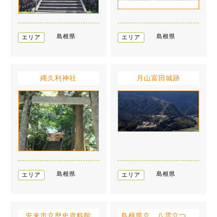
島根県
島根県
エリア
エリア
縄久利神社
月山富田城跡
島根県
島根県
エリア
エリア
安来市立歴史資料館
島根県立 八雲立つ風土記の丘