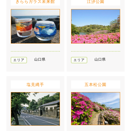
きららガラス未来館
江汐公園
山口県
山口県
エリア
エリア
塩見縄手
五本松公園