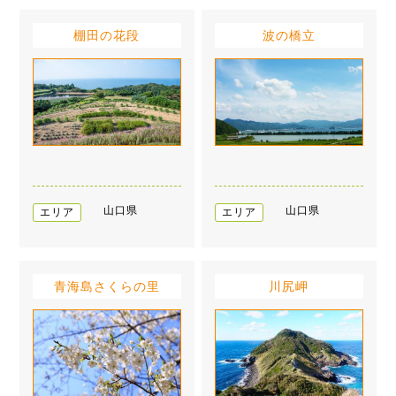
棚田の花段
波の橋立
山口県
山口県
エリア
エリア
青海島さくらの里
川尻岬