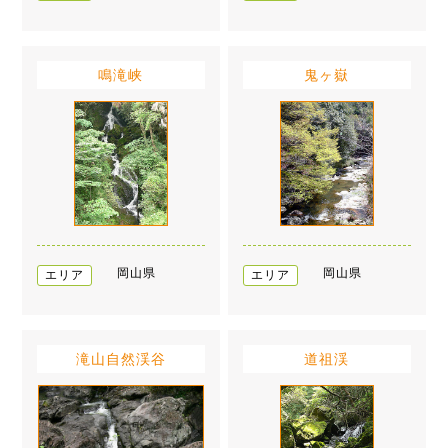
鳴滝峡
鬼ヶ嶽
岡山県
岡山県
エリア
エリア
滝山自然渓谷
道祖渓