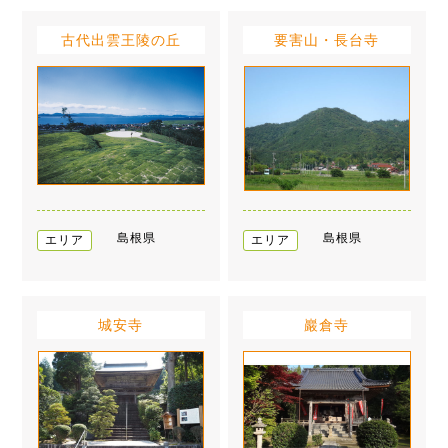
古代出雲王陵の丘
要害山・長台寺
島根県
島根県
エリア
エリア
城安寺
巖倉寺