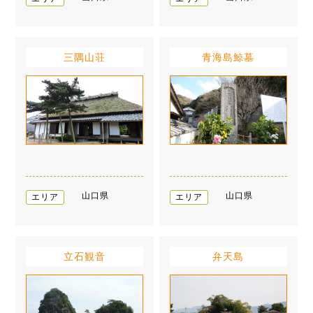
三隅山荘
青海島鯨墓
山口県
山口県
エリア
エリア
立石観音
弁天島