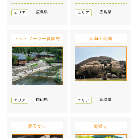
広島県
広島県
エリア
エリア
トム・ソーヤー冒険村
天満山公園
岡山県
鳥取県
エリア
エリア
夢天文台
能満寺