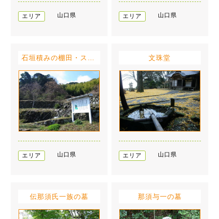
山口県
山口県
エリア
エリア
石垣積みの棚田・スイドウ
文珠堂
山口県
山口県
エリア
エリア
伝那須氏一族の墓
那須与一の墓