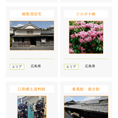
賴惟清旧宅
クロボヤ峡
広島県
広島県
エリア
エリア
口和郷土資料館
春風館・復古館