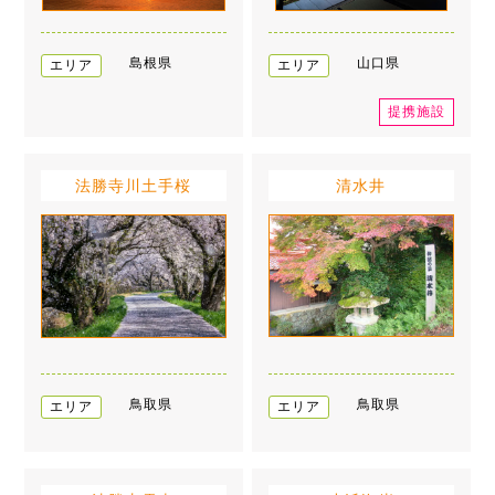
島根県
山口県
エリア
エリア
提携施設
法勝寺川土手桜
清水井
鳥取県
鳥取県
エリア
エリア