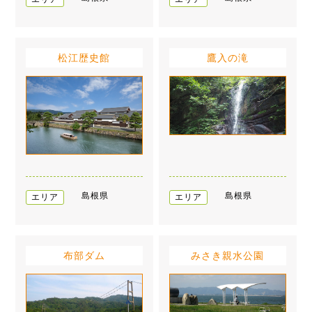
松江歴史館
鷹入の滝
島根県
島根県
エリア
エリア
布部ダム
みさき親水公園