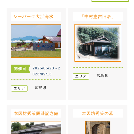
シーパーク大浜海水浴場
「中村憲吉旧居」
2026/06/28～2
開催日
026/09/13
広島県
エリア
広島県
エリア
本因坊秀策囲碁記念館
本因坊秀策の墓