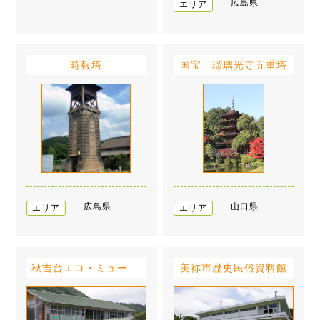
広島県
エリア
時報塔
国宝 瑠璃光寺五重塔
広島県
山口県
エリア
エリア
秋吉台エコ・ミュージアム
美祢市歴史民俗資料館