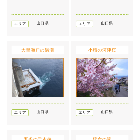
山口県
山口県
エリア
エリア
大畠瀬戸の渦潮
小積の河津桜
山口県
山口県
エリア
エリア
五条の千本桜
延命の滝