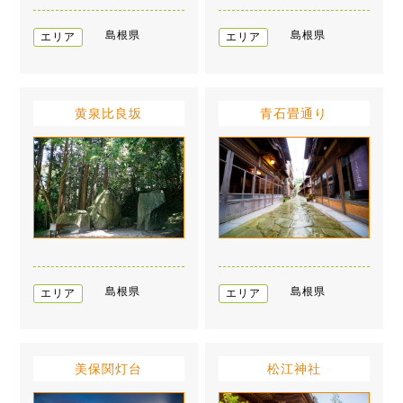
島根県
島根県
エリア
エリア
黄泉比良坂
青石畳通り
島根県
島根県
エリア
エリア
美保関灯台
松江神社