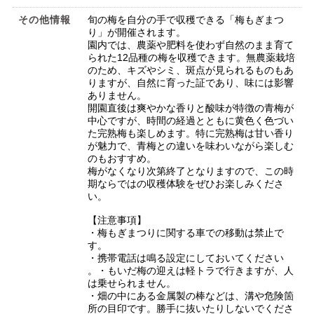
その他情報
旬の梅を自分の手で収穫できる「梅もぎまつ
り」が開催されます。
園内では、農薬や肥料を使わず自然のまま育て
られた12品種の梅を収穫できます。無農薬栽培
のため、キズやシミ、斑点が見られるものもあ
りますが、自然に育った証であり、味には影響
ありません。
開園直後は爽やかな香りと酸味が特徴の青梅が
中心ですが、時間の経過とともに黄色く色づい
た完熟梅も楽しめます。特に完熟梅は甘い香り
が魅力で、青梅との違いを味わいながら楽しむ
のもおすすめ。
梅がなくなり次第終了となりますので、この時
期ならではの収穫体験をぜひお楽しみくださ
い。
【注意事項】
・梅もぎまつりに関する車での移動は禁止で
す。
・携帯電話は鳴る設定にしておいてください
。・もいだ梅の迎えは軽トラで行きますが、人
は乗せられません。
・畑の中にある金属製の棒などは、溝や危険箇
所の目印です。勝手に抜いたりしないでくださ