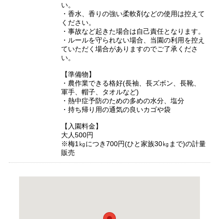
い。
・香水、香りの強い柔軟剤などの使用は控えて
ください。
・事故など起きた場合は自己責任となります。
・ルールを守られない場合、当園の利用を控え
ていただく場合がありますのでご了承くださ
い。
【準備物】
・農作業できる格好(長袖、長ズボン、長靴、
軍手、帽子、タオルなど)
・熱中症予防のための多めの水分、塩分
・持ち帰り用の通気の良いカゴや袋
【入園料金】
大人500円
※梅1㎏につき700円(ひと家族30㎏まで)の計量
販売