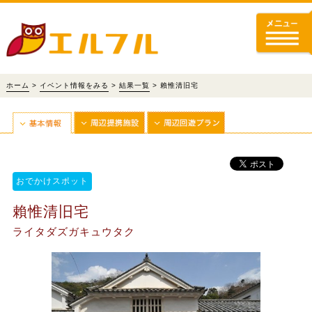
ホーム
>
イベント情報をみる
>
結果一覧
> 賴惟清旧宅
おでかけスポット
賴惟清旧宅
ライタダズガキュウタク