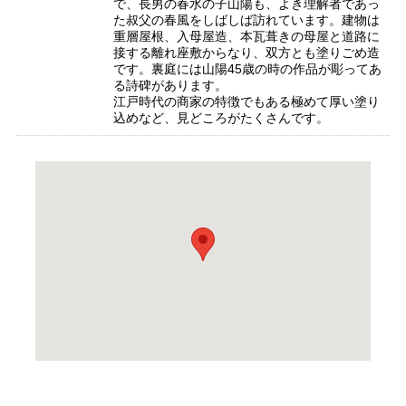
で、長男の春水の子山陽も、よき理解者であっ
た叔父の春風をしばしば訪れています。建物は
重層屋根、入母屋造、本瓦葺きの母屋と道路に
接する離れ座敷からなり、双方とも塗りごめ造
です。裏庭には山陽45歳の時の作品が彫ってあ
る詩碑があります。
江戸時代の商家の特徴でもある極めて厚い塗り
込めなど、見どころがたくさんです。