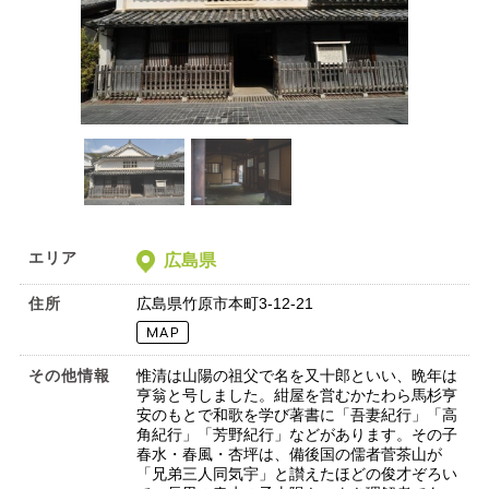
エリア
広島県
住所
広島県竹原市本町3-12-21
その他情報
惟清は山陽の祖父で名を又十郎といい、晩年は
亨翁と号しました。紺屋を営むかたわら馬杉亨
安のもとで和歌を学び著書に「吾妻紀行」「高
角紀行」「芳野紀行」などがあります。その子
春水・春風・杏坪は、備後国の儒者菅茶山が
「兄弟三人同気宇」と讃えたほどの俊才ぞろい