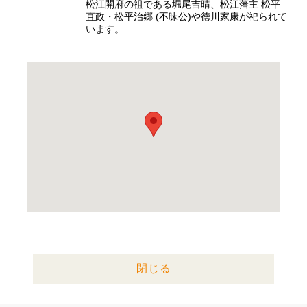
松江開府の祖である堀尾吉晴、松江藩主 松平
直政・松平治郷 (不昧公)や徳川家康が祀られて
います。
閉じる