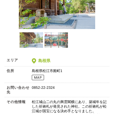
エリア
島根県
住所
島根県松江市殿町1
お問い合わせ
0852-22-2324
先
その他情報
松江城山二の丸の興雲閣横にあり、築城年を記
した祈祷札が発見された神社。この祈祷札が松
江城が国宝になる決め手となりました。