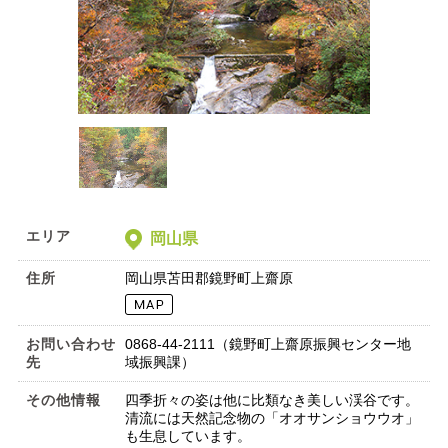
エリア
岡山県
住所
岡山県苫田郡鏡野町上齋原
お問い合わせ
0868-44-2111（鏡野町上齋原振興センター地
先
域振興課）
その他情報
四季折々の姿は他に比類なき美しい渓谷です。
清流には天然記念物の「オオサンショウウオ」
も生息しています。