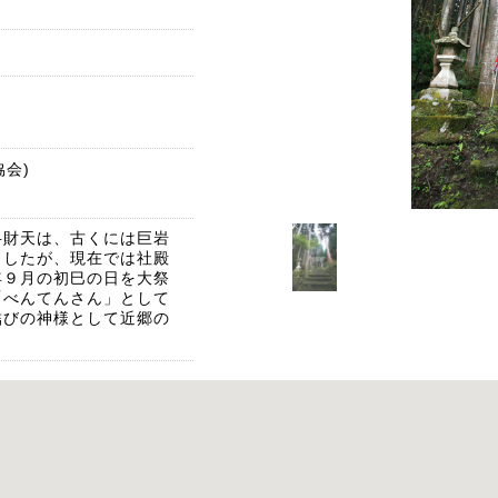
協会)
弁財天は、古くには巨岩
ましたが、現在では社殿
年９月の初巳の日を大祭
「べんてんさん」として
結びの神様として近郷の