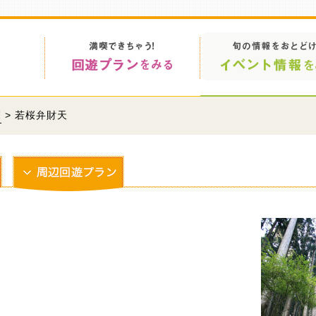
覧
> 若桜弁財天