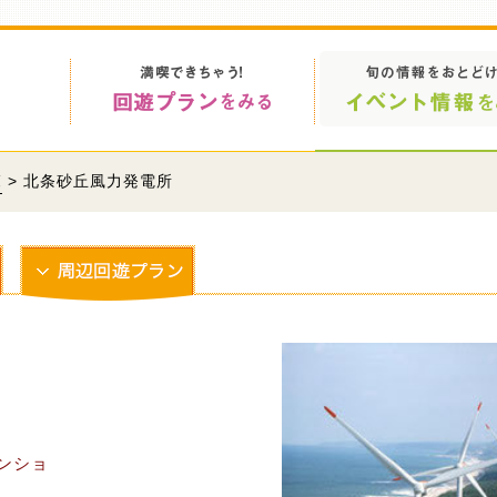
覧
> 北条砂丘風力発電所
ンショ