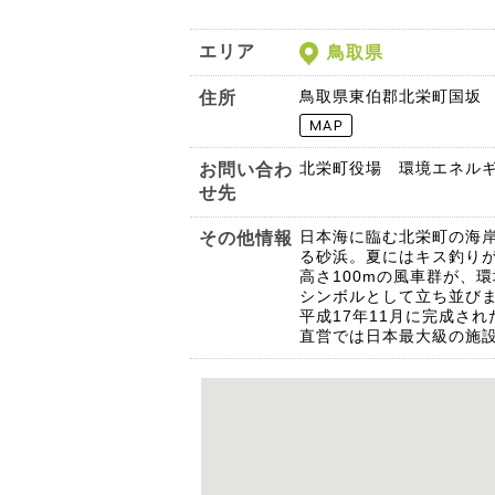
エリア
鳥取県
鳥取県東伯郡北栄町国坂
住所
北栄町役場 環境エネル
お問い合わ
せ先
日本海に臨む北栄町の海岸は
その他情報
る砂浜。夏にはキス釣り
高さ100mの風車群が、
シンボルとして立ち並び
平成17年11月に完成さ
直営では日本最大級の施