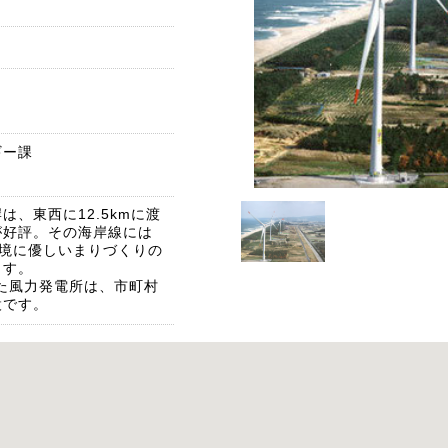
ギー課
、東西に12.5kmに渡
が好評。その海岸線には
環境に優しいまりづくりの
ます。
れた風力発電所は、市町村
設です。