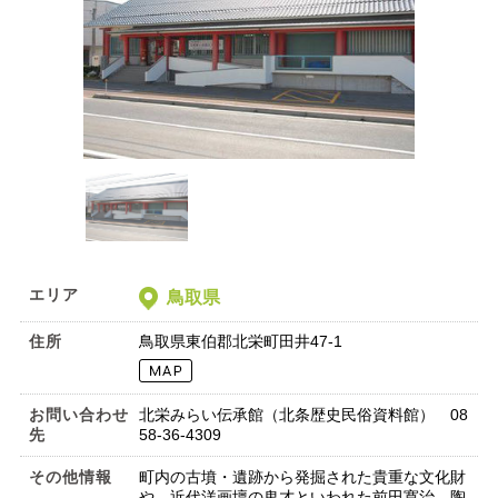
エリア
鳥取県
住所
鳥取県東伯郡北栄町田井47-1
お問い合わせ
北栄みらい伝承館（北条歴史民俗資料館） 08
先
58-36-4309
その他情報
町内の古墳・遺跡から発掘された貴重な文化財
や、近代洋画壇の鬼才といわれた前田寛治、陶