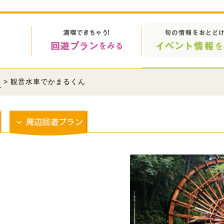
覧
> 観音水車でかまるくん