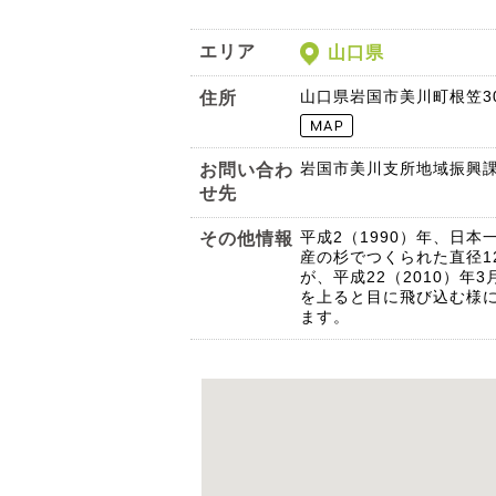
エリア
山口県
山口県岩国市美川町根笠30
住所
岩国市美川支所地域振興課 0
お問い合わ
せ先
平成2（1990）年、日
その他情報
産の杉でつくられた直径1
が、平成22（2010）年
を上ると目に飛び込む様
ます。