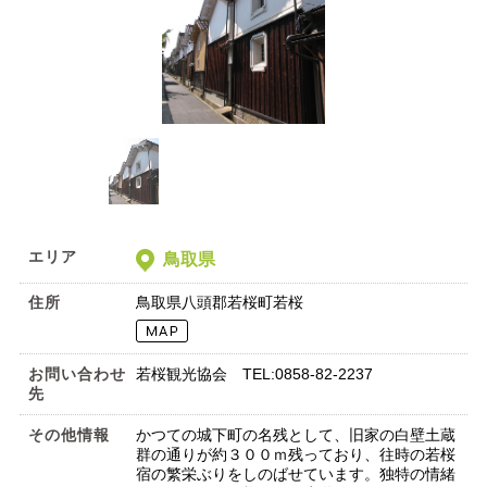
エリア
鳥取県
住所
鳥取県八頭郡若桜町若桜
お問い合わせ
若桜観光協会 TEL:0858-82-2237
先
その他情報
かつての城下町の名残として、旧家の白壁土蔵
群の通りが約３００ｍ残っており、往時の若桜
宿の繁栄ぶりをしのばせています。独特の情緒