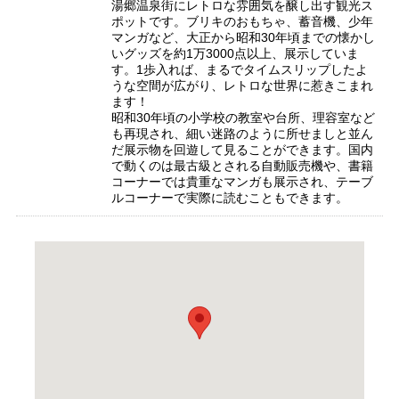
湯郷温泉街にレトロな雰囲気を醸し出す観光ス
ポットです。ブリキのおもちゃ、蓄音機、少年
マンガなど、大正から昭和30年頃までの懐かし
いグッズを約1万3000点以上、展示していま
す。1歩入れば、まるでタイムスリップしたよ
うな空間が広がり、レトロな世界に惹きこまれ
ます！
昭和30年頃の小学校の教室や台所、理容室など
も再現され、細い迷路のように所せましと並ん
だ展示物を回遊して見ることができます。国内
で動くのは最古級とされる自動販売機や、書籍
コーナーでは貴重なマンガも展示され、テーブ
ルコーナーで実際に読むこともできます。