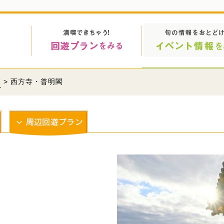
覧
> 西方寺・普明閣