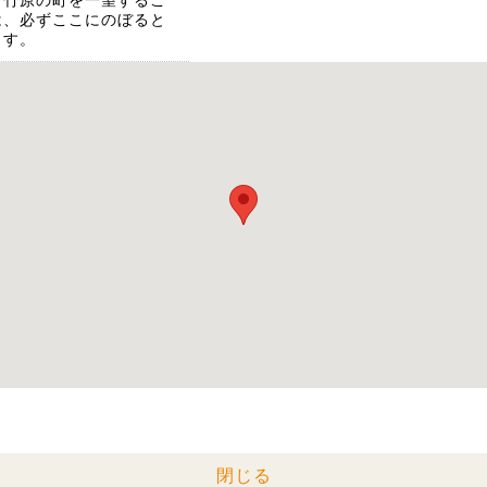
、竹原の町を一望するこ
は、必ずここにのぼると
ます。
閉じる