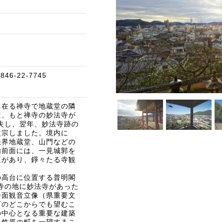
4
6-22-7745
に在る禅寺で地蔵堂の隣
は、もと禅寺の妙法寺が
焼失し、翌年、妙法寺跡の
改宗しました。境内に
法界地蔵堂、山門などの
内前面には、一見城郭を
垣があり、錚々たる寺観
の高台に位置する普明閣
方寺の地に妙法寺があった
一面観音立像（県重要文
町のどこからでも望むこ
の中心となる重要な建築