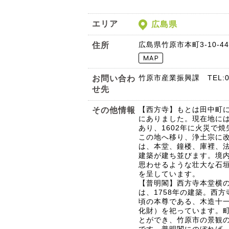
エリア
広島県
広島県竹原市本町3-10-4
住所
竹原市産業振興課 TEL:084
お問い合わ
せ先
【西方寺】もとは田中町
その他情報
にありました。現在地に
あり、1602年に火災で
この地へ移り、浄土宗に
は、本堂、鐘楼、庫裡、
建築が建ち並びます。境
思わせるような壮大な石
を呈しています。
【普明閣】西方寺本堂横
は、1758年の建築。西
頃の本尊である、木造十
化財）を祀っています。
とができ、竹原市の景観