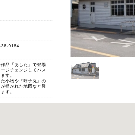
吉
38‐9184
の作品「あした」で登場
メージチェンジしてバス
います。
った小物や『呼子丸』の
」が描かれた地図など興
ります。