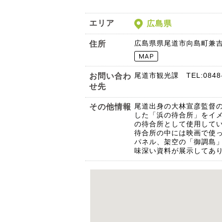
エリア
広島県
広島県県尾道市向島町兼
住所
尾道市観光課 TEL:0848‐
お問い合わ
せ先
尾道出身の大林宣彦監督
その他情報
した「浜の待合所」をイ
の待合所として使用して
待合所の中には映画で使
パネル、架空の「御調島
味深い資料が展示してあ