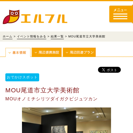
ホーム
>
イベント情報をみる
>
結果一覧
> MOU尾道市立大学美術館
おでかけスポット
MOU尾道市立大学美術館
MOUオノミチシリツダイガクビジュツカン